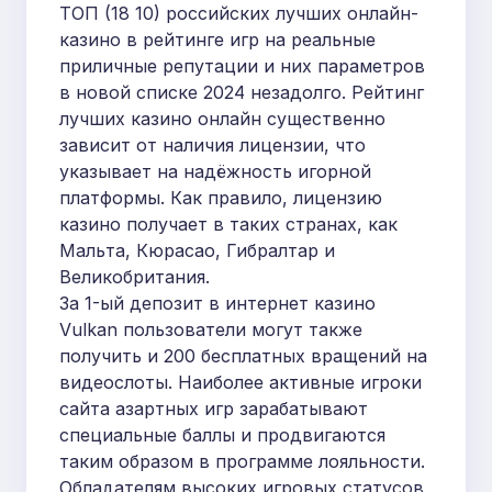
ТОП (18 10) российских лучших онлайн-
казино в рейтинге игр на реальные
приличные репутации и них параметров
в новой списке 2024 незадолго. Рейтинг
лучших казино онлайн существенно
зависит от наличия лицензии, что
указывает на надёжность игорной
платформы. Как правило, лицензию
казино получает в таких странах, как
Мальта, Кюрасао, Гибралтар и
Великобритания.
За 1-ый депозит в интернет казино
Vulkan пользователи могут также
получить и 200 бесплатных вращений на
видеослоты. Наиболее активные игроки
сайта азартных игр зарабатывают
специальные баллы и продвигаются
таким образом в программе лояльности.
Обладателям высоких игровых статусов