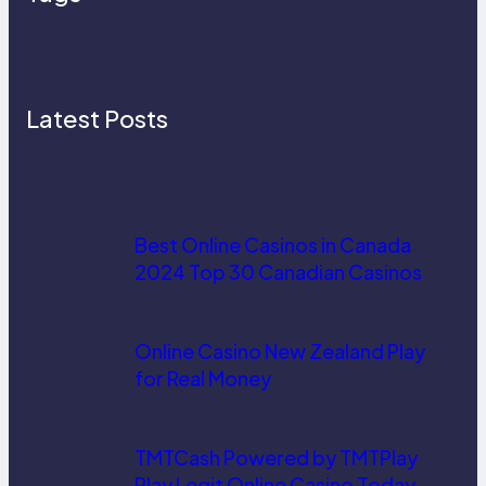
Latest Posts
Best Online Casinos in Canada
2024 Top 30 Canadian Casinos
Online Casino New Zealand Play
for Real Money
TMTCash Powered by TMTPlay
Play Legit Online Casino Today