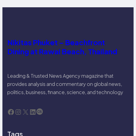
Nikitas Phuket – Beachfront
Dining at Rawai Beach, Thailand
Leading & Trusted News Agency magazine that
provides analysis and commentary on global news,
politics, business, finance, science, and technology
Facebook
Instagram
X
LinkedIn
Last.fm
Tags