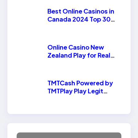
Best Online Casinos in
Canada 2024 Top 30
Canadian Casinos
Online Casino New
Zealand Play for Real
Money
TMTCash Powered by
TMTPlay Play Legit
Online Casino Today