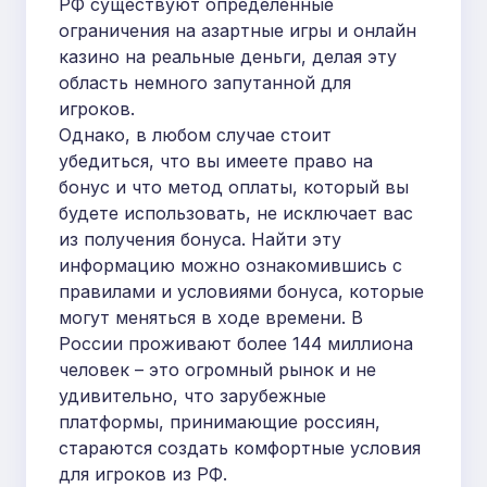
РФ существуют определенные
ограничения на азартные игры и онлайн
казино на реальные деньги, делая эту
область немного запутанной для
игроков.
Однако, в любом случае стоит
убедиться, что вы имеете право на
бонус и что метод оплаты, который вы
будете использовать, не исключает вас
из получения бонуса. Найти эту
информацию можно ознакомившись с
правилами и условиями бонуса, которые
могут меняться в ходе времени. В
России проживают более 144 миллиона
человек – это огромный рынок и не
удивительно, что зарубежные
платформы, принимающие россиян,
стараются создать комфортные условия
для игроков из РФ.