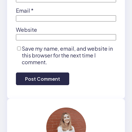
Email
*
Website
Save my name, email, and website in
this browser for the next time I
comment.