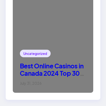
Uncategorized
Best Online Casinos in
Canada 2024 Top 30
Canadian Casinos
July 31, 2026