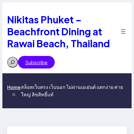
Skip
to
content
Nikitas Phuket –
Beachfront Dining at
Rawai Beach, Thailand
Search
Subscribe
สล็อตเว็บตรง เว็บนอก ไม่ผ่านเอเย่นต์ แตกง่าย ค่าย
Home
ใหญ่ ลิขสิทธิ์แท้
>>