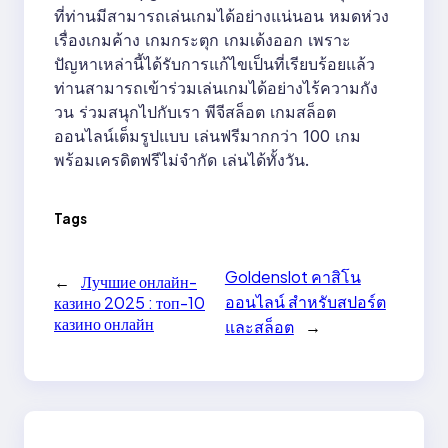
ที่ท่านมีสามารถเล่นเกมได้อย่างแน่นอน หมดห่วง
เรื่องเกมค้าง เกมกระตุก เกมเด้งออก เพราะ
ปัญหาเหล่านี้ได้รับการแก้ไขเป็นที่เรียบร้อยแล้ว
ท่านสามารถเข้าร่วมเล่นเกมได้อย่างไร้ความกัง
วน ร่วมสนุกไปกับเรา พีจีสล็อต เกมสล็อต
ออนไลน์เต็มรูปแบบ เล่นฟรีมากกว่า 100 เกม
พร้อมเครดิตฟรีไม่จำกัด เล่นได้ทั้งวัน.
Tags
Goldenslot คาสิโน
←
Лучшие онлайн-
ออนไลน์ สำหรับสปอร์ต
казино 2025️ : топ-10
казино онлайн
และสล็อต
→