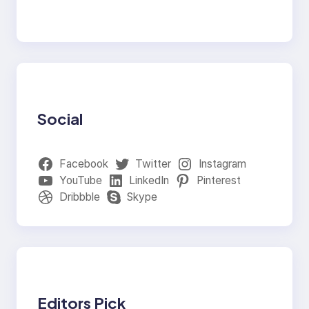
Social
Facebook
Twitter
Instagram
YouTube
LinkedIn
Pinterest
Dribbble
Skype
Editors Pick