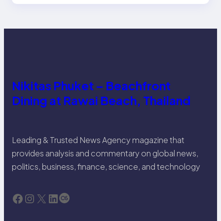
Nikitas Phuket – Beachfront
Dining at Rawai Beach, Thailand
Leading & Trusted News Agency magazine that
provides analysis and commentary on global news,
politics, business, finance, science, and technology
Facebook
Instagram
X
LinkedIn
Last.fm