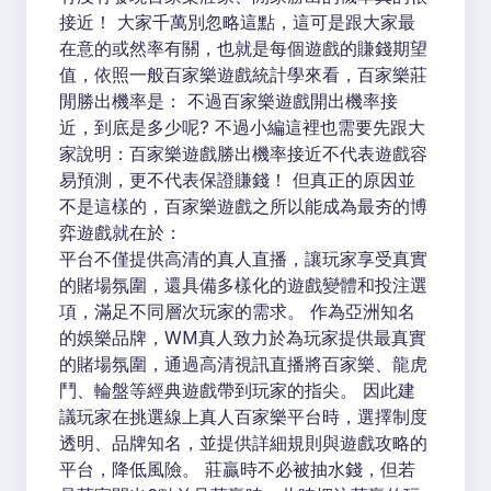
接近！ 大家千萬別忽略這點，這可是跟大家最
在意的或然率有關，也就是每個遊戲的賺錢期望
值，依照一般百家樂遊戲統計學來看，百家樂莊
閒勝出機率是： 不過百家樂遊戲開出機率接
近，到底是多少呢? 不過小編這裡也需要先跟大
家說明：百家樂遊戲勝出機率接近不代表遊戲容
易預測，更不代表保證賺錢！ 但真正的原因並
不是這樣的，百家樂遊戲之所以能成為最夯的博
弈遊戲就在於：
平台不僅提供高清的真人直播，讓玩家享受真實
的賭場氛圍，還具備多樣化的遊戲變體和投注選
項，滿足不同層次玩家的需求。 作為亞洲知名
的娛樂品牌，WM真人致力於為玩家提供最真實
的賭場氛圍，通過高清視訊直播將百家樂、龍虎
鬥、輪盤等經典遊戲帶到玩家的指尖。 因此建
議玩家在挑選線上真人百家樂平台時，選擇制度
透明、品牌知名，並提供詳細規則與遊戲攻略的
平台，降低風險。 莊贏時不必被抽水錢，但若