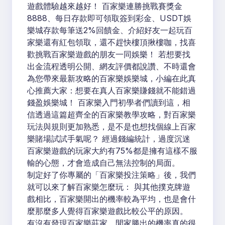
遊戲體驗越來越好！ 百家樂連勝挑戰賽獎金
8888、每日存款即可領取簽到彩金、USDT娛
樂城存款每筆送2%回饋金、介紹好友一起玩百
家樂還有紅包領取，還不趕快樓頂揪樓咖，找喜
歡挑戰百家樂遊戲的朋友一同娛樂！ 若想要找
出金流程透明公開、網友評價都說讚、不時還會
為您帶來最新攻略的百家樂娛樂城，小編在此真
心推薦大家：想要在真人百家樂賺錢就不能錯過
錢盈娛樂城！ 百家樂入門初學者們讀到這，相
信透過這篇超齊全的百家樂教學攻略，對百家樂
玩法與規則更加熟悉，是不是也想找個線上百家
樂賭場試試手氣呢？ 經過錢編統計，過度沉迷
百家樂遊戲的玩家大約有75%都是擁有這樣不服
輸的心態，才會造成自己無法控制的局面。
制定好了你專屬的「百家樂投注策略」後，我們
就可以來了解百家樂怎麼玩： 與其他撲克牌遊
戲相比，百家樂開出的機率較為平均，也是會什
麼那麼多人覺得百家樂遊戲比較公平的原因。
有沒有發現百家樂莊家、閒家勝出的機率真的很