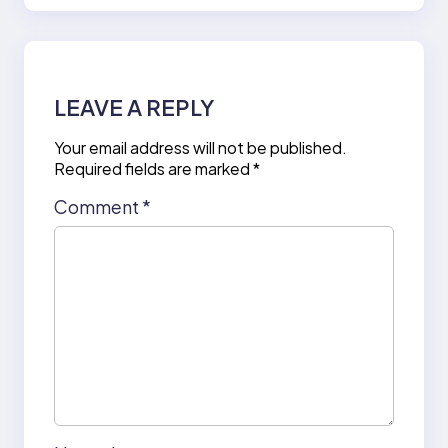
LEAVE A REPLY
Your email address will not be published.
Required fields are marked
*
Comment
*