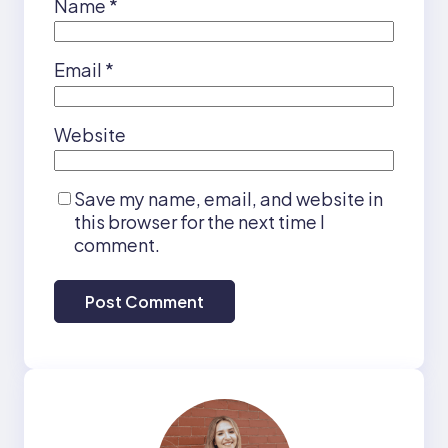
Name
*
Email
*
Website
Save my name, email, and website in
this browser for the next time I
comment.