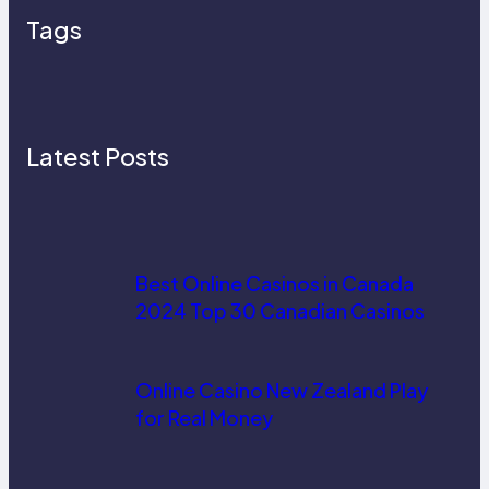
Tags
Latest Posts
Best Online Casinos in Canada
2024 Top 30 Canadian Casinos
Online Casino New Zealand Play
for Real Money